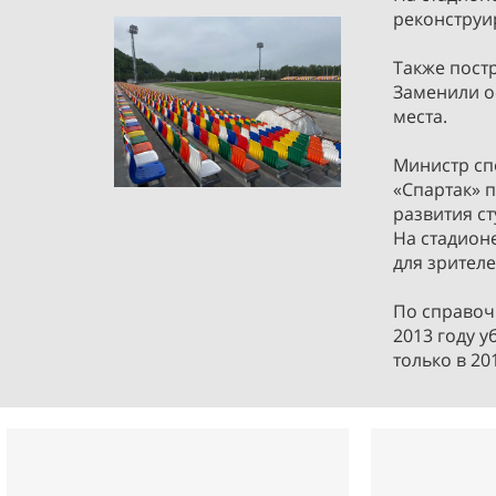
реконструи
Также пост
Заменили о
места.
Министр спо
«Спартак» п
развития ст
На стадион
для зрител
По справочн
2013 году 
только в 20