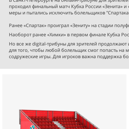
В Санкт-Петербурге на онлайн-трибуне для зрителей
проходил финальный матч Кубка России «Зенита» и 
меры и пытались исключить болельщиков "Спартака".
Ранее «Спартак» проиграл «Зениту» на стадии полу
Наоборот ранее «Химки» в первом финале Кубка Рос
Но все же digital-трибуны для зрителей продолжают 
для того, чтобы любой болельщик смог попасть на 
содружеские игры. Для игроков важна поддержка б