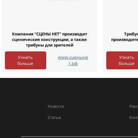
Компания "СЦЕНЫ НЕТ" производит
Трибу
сценические конструкции, а также
производител
трибуны для зрителей
Узнать
www.сценыне
Узнать
больше
т.рф
больше
Новости
Рек
Статьи
Кон